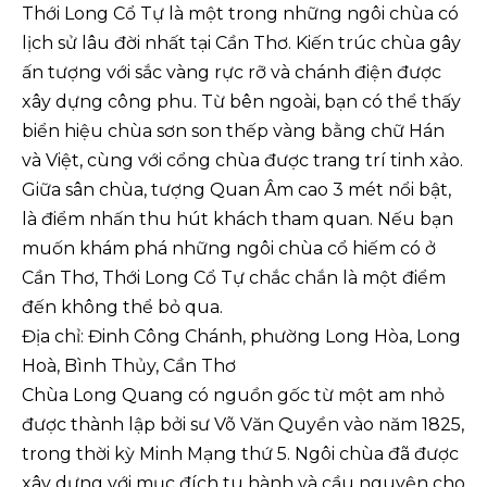
Thới Long Cổ Tự là một trong những ngôi chùa có
lịch sử lâu đời nhất tại Cần Thơ. Kiến trúc chùa gây
ấn tượng với sắc vàng rực rỡ và chánh điện được
xây dựng công phu. Từ bên ngoài, bạn có thể thấy
biển hiệu chùa sơn son thếp vàng bằng chữ Hán
và Việt, cùng với cổng chùa được trang trí tinh xảo.
Giữa sân chùa, tượng Quan Âm cao 3 mét nổi bật,
là điểm nhấn thu hút khách tham quan. Nếu bạn
muốn khám phá những ngôi chùa cổ hiếm có ở
Cần Thơ, Thới Long Cổ Tự chắc chắn là một điểm
đến không thể bỏ qua.
Địa chỉ: Đinh Công Chánh, phường Long Hòa, Long
Hoà, Bình Thủy, Cần Thơ
Chùa Long Quang có nguồn gốc từ một am nhỏ
được thành lập bởi sư Võ Văn Quyền vào năm 1825,
trong thời kỳ Minh Mạng thứ 5. Ngôi chùa đã được
xây dựng với mục đích tu hành và cầu nguyện cho