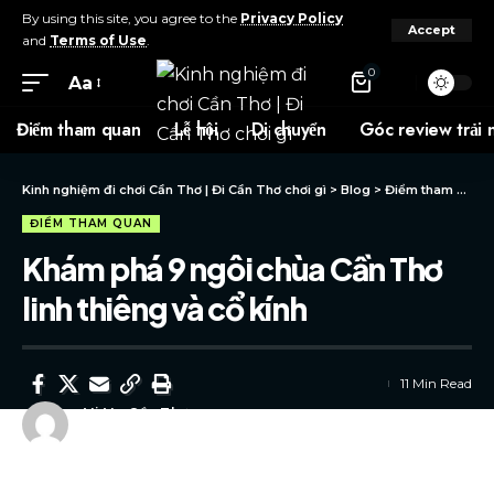
By using this site, you agree to the
Privacy Policy
Accept
and
Terms of Use
.
0
Aa
Điểm tham quan
Lễ hội
Di chuyển
Góc review trải 
Kinh nghiệm đi chơi Cần Thơ | Đi Cần Thơ chơi gì
>
Blog
>
Điểm tham quan
ĐIỂM THAM QUAN
Khám phá 9 ngôi chùa Cần Thơ
linh thiêng và cổ kính
11 Min Read
By
Vi Vu Cần Thơ
Last updated: 15 Tháng 8, 2025 5:09 chiều