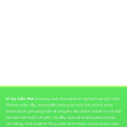
Vi Vu Cần Thơ
là trang web chia sẻ kinh nghiệm du lịch Cần
Thơ và miền Tây, mang đến thông tin hữu ích về lịch trình
tham quan, phương tiện di chuyển, địa điểm check-in nổi bật
và mẹo tiết kiệm chi phí. Tại đây, bạn sẽ khám phá chợ nổi
Cái Răng, nhà cổ Bình Thủy, bến Ninh Kiều, cùng nhiều vườn