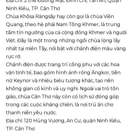
Địa chỉ: 27/18 Đường Mạc Đĩnh Chi, Tân An, Quận
Ninh Kiều, TP. Cần Thơ
Chùa Khôsa Răngsây hay còn gọi là chùa Viễn
Quang, theo hệ phái Nam Tông Khmer, là trung
tâm tín ngưỡng của cả cộng đồng Khmer và người
Việt. Đây là một trong những ngôi chùa lộng lẫy
nhất tại miền Tây, nổi bật với chánh điện màu vàng
rực rỡ.
Chánh điện được trang trí công phu với các hoa
văn tinh tế, bao gồm hình ảnh rồng Ăngkor, tiên
nữ Keynor và nhiều biểu tượng khác, tạo nên
không gian cổ kính và uy nghi. Ngoài vai trò tôn
giáo, chùa Cần Thơ này còn có lịch sử đóng góp
trong các cuộc kháng chiến, là nơi trú ẩn cho
thanh niên yêu nước.
Địa chỉ: 120 Hùng Vương, An Cư, quận Ninh Kiều,
TP. Cần Thơ