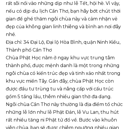
rất sôi nổi vào những dịp như lễ Tết, hội hè. Vì vậy,
nếu có dịp du lịch Cần Thơ, bạn hãy bớt chút thời
gian để ghé thăm ngôi chùa này và cảm nhận vẻ
đẹp của không gian linh thiêng và bình an nơi đây
nhé.
Địa chỉ: 34 Đại Lộ, Đại lộ Hòa Bình, quận Ninh Kiều,
Thành phố Cần Thơ
Chùa Phật Học nằm ở ngay khu vực trung tâm
thành phố, được mệnh danh là một trong những
ngôi chùa có kiến trúc đẹp và tinh xảo nhất trong
khu vực miền Tây. Gần đây, chùa Phật Học còn
được đầu tư trùng tu và nâng cấp với cấu trúc
gồm 5 tầng lầu, thêm nhiều gian thờ đa dạng.
Ngôi chùa Cần Thơ này thường là địa điểm tổ chức
những lễ lớn như lễ Phật Đản, lễ Vu Lan, thu hút
rất nhiều tăng ni Phật tử đổ về. Bước vào khuôn
viên chùa, bạn sẽ được chiêm ngưỡng nhiều gian