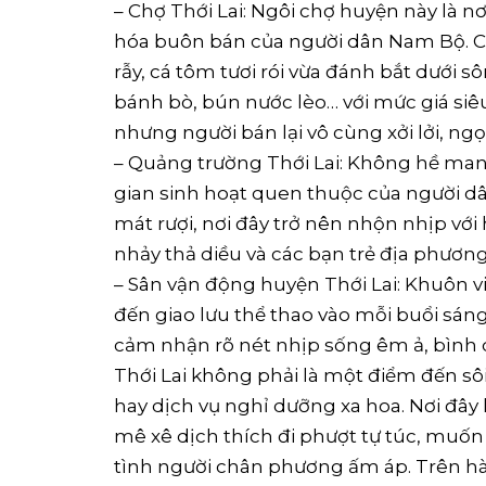
– Chợ Thới Lai: Ngôi chợ huyện này là n
hóa buôn bán của người dân Nam Bộ. Ch
rẫy, cá tôm tươi rói vừa đánh bắt dưới 
bánh bò, bún nước lèo… với mức giá si
nhưng người bán lại vô cùng xởi lởi, ngọ
– Quảng trường Thới Lai: Không hề man
gian sinh hoạt quen thuộc của người dân 
mát rượi, nơi đây trở nên nhộn nhịp với
nhảy thả diều và các bạn trẻ địa phương
– Sân vận động huyện Thới Lai: Khuôn vi
đến giao lưu thể thao vào mỗi buổi sá
cảm nhận rõ nét nhịp sống êm ả, bình 
Thới Lai không phải là một điểm đến sô
hay dịch vụ nghỉ dưỡng xa hoa. Nơi đâ
mê xê dịch thích đi phượt tự túc, muố
tình người chân phương ấm áp. Trên hà