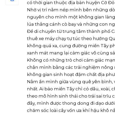
có thời gian thuộc địa bàn huyện Cờ Đỏ 
Nhờ vị trí nằm nép mình bên những dòn
nguyên cho mình một không gian làng
lúa thẳng cánh cò bay và những con ng
Để di chuyển từ trung tâm thành phố C
thuê xe máy chạy tự túc theo hướng Quố
không quá xa, cung đường miền Tây ph
xanh mát mang lại cảm giác vô cùng sả
Không có những trò chơi cảm giác mạn
chân mình bằng các trải nghiệm nông n
không gian sinh hoạt đậm chất địa ph
Nằm ẩn mình giữa vùng quê yên bình, v
nhất. Ai bảo miền Tây chỉ có dâu, xoài
theo mô hình sinh thái cho trái sai tr
đây, mình được thong dong đi dạo dưới
chăm sóc loài cây vốn ưa khí hậu khô 