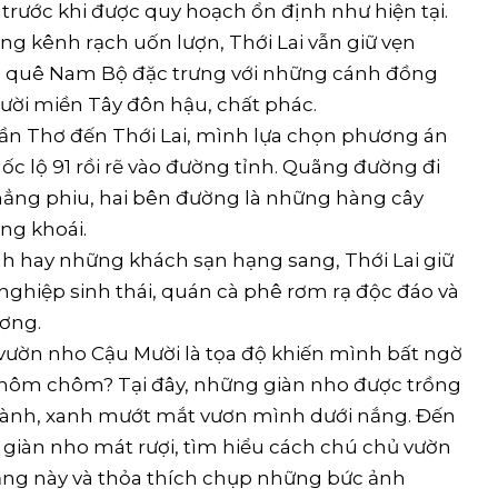
trước khi được quy hoạch ổn định như hiện tại.
g kênh rạch uốn lượn, Thới Lai vẫn giữ vẹn
 quê Nam Bộ đặc trưng với những cánh đồng
ười miền Tây đôn hậu, chất phác.
ần Thơ đến Thới Lai, mình lựa chọn phương án
c lộ 91 rồi rẽ vào đường tỉnh. Quãng đường đi
ẳng phiu, hai bên đường là những hàng cây
ng khoái.
h hay những khách sạn hạng sang, Thới Lai giữ
ghiệp sinh thái, quán cà phê rơm rạ độc đáo và
ương.
ườn nho Cậu Mười là tọa độ khiến mình bất ngờ
, chôm chôm? Tại đây, những giàn nho được trồng
ĩu cành, xanh mướt mắt vươn mình dưới nắng. Đến
 giàn nho mát rượi, tìm hiểu cách chú chủ vườn
nắng này và thỏa thích chụp những bức ảnh