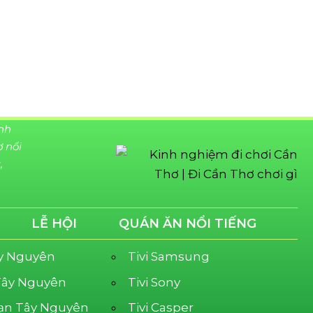
ình
ợ nổi
,
LỄ HỘI
QUÁN ĂN NỔI TIẾNG
ây Nguyên
Tivi Samsung
 Tây Nguyên
Tivi Sony
ạn Tây Nguyên
Tivi Casper