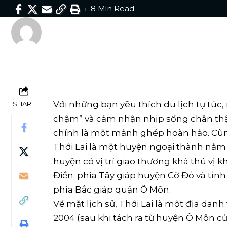
8 Min Read
By
Vi Vu Cần Thơ
Last updated: 1 Tháng 6, 2026 9:03 sáng
Với những bạn yêu thích du lịch tự túc,
SHARE
chậm” và cảm nhận nhịp sống chân thật
chính là một mảnh ghép hoàn hảo. Cùn
Thới Lai là một huyện ngoại thành nằm
huyện có vị trí giao thương khá thú vị
Điền; phía Tây giáp huyện Cờ Đỏ và tỉn
phía Bắc giáp quận Ô Môn.
Về mặt lịch sử, Thới Lai là một địa dan
2004 (sau khi tách ra từ huyện Ô Môn c