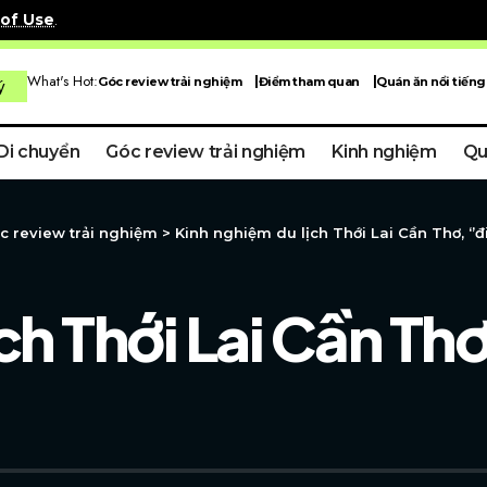
of Use
.
What's Hot:
Góc review trải nghiệm
Điểm tham quan
Quán ăn nổi tiếng
ý
Di chuyển
Góc review trải nghiệm
Kinh nghiệm
Qu
c review trải nghiệm
>
Kinh nghiệm du lịch Thới Lai Cần Thơ, ‘’
ch Thới Lai Cần Thơ