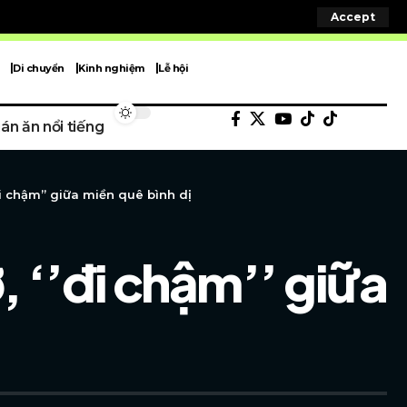
Accept
Di chuyển
Kinh nghiệm
Lễ hội
án ăn nổi tiếng
đi chậm’’ giữa miền quê bình dị
, ‘’đi chậm’’ giữa