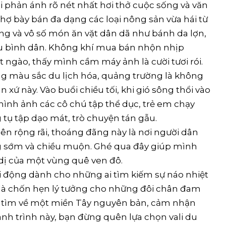
ơi phản ánh rõ nét nhất hơi thở cuộc sống và văn
ợ bày bán đa dạng các loại nông sản vừa hái từ
sông và vô số món ăn vặt dân dã như bánh da lợn,
êu bình dân. Không khí mua bán nhộn nhịp
t ngào, thấy mình cầm máy ảnh là cười tươi rói.
g màu sắc du lịch hóa, quảng trường là không
xứ này. Vào buổi chiều tối, khi gió sông thổi vào
 hình ảnh các cô chú tập thể dục, trẻ em chạy
 tụ tập dạo mát, trò chuyện tán gẫu.
ên rộng rãi, thoáng đãng này là nơi người dân
ng sớm và chiều muộn. Ghé qua đây giúp mình
dị của một vùng quê ven đô.
i động dành cho những ai tìm kiếm sự náo nhiệt
y là chốn hẹn lý tưởng cho những đôi chân đam
n tìm về một miền Tây nguyên bản, cảm nhận
nh trình này, bạn đừng quên lựa chọn vali du