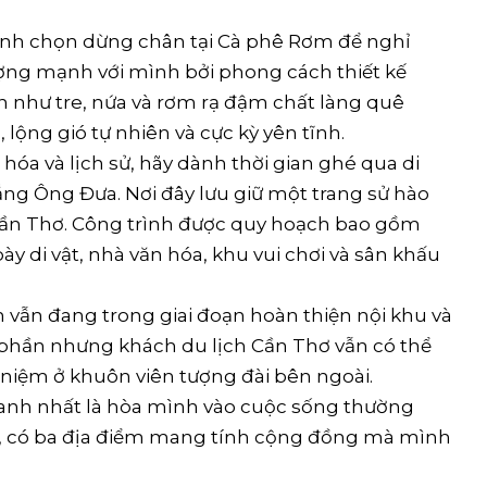
ình chọn dừng chân tại Cà phê Rơm để nghỉ
ượng mạnh với mình bởi phong cách thiết kế
n như tre, nứa và rơm rạ đậm chất làng quê
lộng gió tự nhiên và cực kỳ yên tĩnh.
 hóa và lịch sử, hãy dành thời gian ghé qua di
hắng Ông Đưa. Nơi đây lưu giữ một trang sử hào
 Cần Thơ. Công trình được quy hoạch bao gồm
y di vật, nhà văn hóa, khu vui chơi và sân khấu
ch vẫn đang trong giai đoạn hoàn thiện nội khu và
 phần nhưng khách du lịch Cần Thơ vẫn có thể
niệm ở khuôn viên tượng đài bên ngoài.
anh nhất là hòa mình vào cuộc sống thường
Lai, có ba địa điểm mang tính cộng đồng mà mình