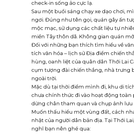
check-in sống ảo cực lạ.
Sau một buổi sáng chạy xe dạo chơi, m
ngơi. Đúng như tên gọi, quán gây ấn t
mộc mạc, sử dụng các chất liệu tự nhiê
miền Tây thôn dã. Không gian quán mở, 
Đối với những bạn thích tìm hiểu về văn
tích văn hóa – lịch sử Địa điểm chiến t
hùng, oanh liệt của quân dân Thới Lai
cụm tượng đài chiến thắng, nhà trưng bà
ngoài trời.
Mặc dù tại thời điểm mình đi, khu di tí
chưa chính thức đi vào hoạt động toàn
dừng chân tham quan và chụp ảnh lưu 
Muốn thấu hiểu một vùng đất, cách nh
nhật của người dân bản địa. Tại Thới 
nghĩ bạn nên ghé qua: