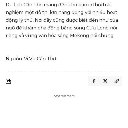
Du lịch Cần Thơ mang đến cho bạn cơ hội trải
nghiệm một đô thị lớn năng động với nhiều hoạt
động lý thú. Nơi đây cũng được biết đến như cửa
ngõ để khám phá đồng bằng sông Cửu Long nói
riêng và vùng văn hóa sông Mekong nói chung.
Nguồn: Vi Vu Cần Thơ
- Advertisement -