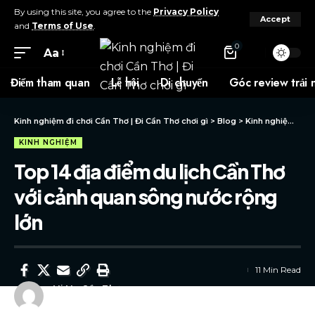
By using this site, you agree to the
Privacy Policy
Accept
and
Terms of Use
.
0
Aa
Điểm tham quan
Lễ hội
Di chuyển
Góc review trải 
Kinh nghiệm đi chơi Cần Thơ | Đi Cần Thơ chơi gì
>
Blog
>
Kinh nghiệm
>
To
KINH NGHIỆM
Top 14 địa điểm du lịch Cần Thơ
với cảnh quan sông nước rộng
lớn
11 Min Read
By
Vi Vu Cần Thơ
Last updated: 15 Tháng 8, 2025 5:13 chiều