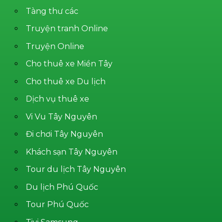
Tàng thư các
Truyện tranh Online
Truyện Online
Cho thuê xe Miền Tây
Cho thuê xe Du lịch
Dịch vụ thuê xe
Vi Vu Tây Nguyên
Đi chơi Tây Nguyên
Khách sạn Tây Nguyên
Tour du lịch Tây Nguyên
Du lịch Phú Quốc
Tour Phú Quốc