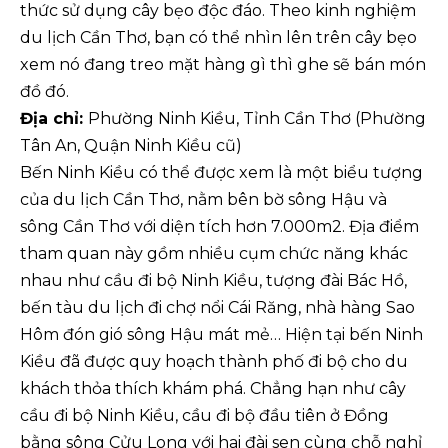
thức sử dụng cây bẹo độc đáo. Theo kinh nghiệm
du lịch Cần Thơ, bạn có thể nhìn lên trên cây bẹo
xem nó đang treo mặt hàng gì thì ghe sẽ bán món
đồ đó.
Địa chỉ:
Phường Ninh Kiều, Tỉnh Cần Thơ (Phường
Tân An, Quận Ninh Kiều cũ)
Bến Ninh Kiều có thể được xem là một biểu tượng
của du lịch Cần Thơ, nằm bên bờ sông Hậu và
sông Cần Thơ với diện tích hơn 7.000m2. Địa điểm
tham quan này gồm nhiều cụm chức năng khác
nhau như cầu đi bộ Ninh Kiều, tượng đài Bác Hồ,
bến tàu du lịch đi chợ nổi Cái Răng, nhà hàng Sao
Hôm đón gió sông Hậu mát mẻ… Hiện tại bến Ninh
Kiều đã được quy hoạch thành phố đi bộ cho du
khách thỏa thích khám phá. Chẳng hạn như cây
cầu đi bộ Ninh Kiều, cầu đi bộ đầu tiên ở Đồng
bằng sông Cửu Long với hai đài sen cùng chỗ nghỉ