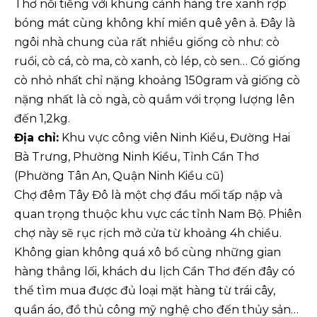
Thơ nổi tiếng với khung cảnh hàng tre xanh rợp
bóng mát cùng không khí miền quê yên ả. Đây là
ngôi nhà chung của rất nhiều giống cò như: cò
ruồi, cò cá, cò ma, cò xanh, cò lép, cò sen… Có giống
cò nhỏ nhất chỉ nặng khoảng 150gram và giống cò
nặng nhất là cò ngà, cò quắm với trọng lượng lên
đến 1,2kg.
Địa chỉ:
Khu vực công viên Ninh Kiều, Đường Hai
Bà Trưng, Phường Ninh Kiều, Tỉnh Cần Thơ
(Phường Tân An, Quận Ninh Kiều cũ)
Chợ đêm Tây Đô là một chợ đầu mối tấp nập và
quan trọng thuộc khu vực các tỉnh Nam Bộ. Phiên
chợ này sẽ rục rịch mở cửa từ khoảng 4h chiều.
Không gian không quá xô bồ cùng những gian
hàng thẳng lối, khách du lịch Cần Thơ đến đây có
thể tìm mua được đủ loại mặt hàng từ trái cây,
quần áo, đồ thủ công mỹ nghệ cho đến thủy sản…