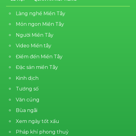
Làng nghề Miền Tây
Món ngon Miền Tây
Người Miền Tây
Video Miền tây
Điểm đến Miền Tây
Đặc sản miền Tây
Kinh dịch
Tướng số
Văn cúng
Bùa ngãi
Xem ngày tốt xấu
Pháp khí phong thuỷ