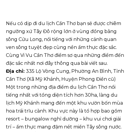
Nếu có dịp đi du lịch Cần Thơ bạn sẽ được chiêm
ngưỡng xứ Tây Đô rộng lớn ở vùng đồng bằng
sông Cửu Long, nổi tiếng với những cảnh quan
ven sông tuyệt đẹp cùng nền ẩm thực đặc sắc.
Cùng Vi Vu Cần Thơ điểm sơ qua những điểm đến
đặc sắc nhất nơi đây thông qua bài viết sau.
Địa chỉ:
335 Lộ Vòng Cung, Phường An Bình, Tỉnh
Cần Thơ (Xã Mỹ Khánh, Huyện Phong Điền cũ)
Một trong những địa điểm du lịch Cần Thơ nổi
tiếng nhất với tổng diện tích hơn 30ha, làng du
lịch Mỹ Khánh mang đến một khu vườn bốn mùa
hoa trái trĩu cành. Khu vực này là tổ hợp bao gồm
resort – bungalow nghỉ dưỡng – khu vui chơi giải
trí – ẩm thực mang đậm nét miền Tây sông nước.