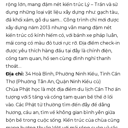
rộng lớn, mang đậm nét kiến trúc Lý – Trần và sử
dụng những loại vật liệu xây dựng như: gạch tàu,
đá khối xám, gỗ du sam… Công trình chỉ mới được
xây dựng năm 2013 nhưng vẫn mang đậm nét
kiến trúc cổ kính hiếm có, với bánh xe pháp luân,
mái cong có màu đỏ tươi rực rỡ. Địa điểm check-in
được yêu thích hàng đầu tại đây là chính điện,
cổng tam quan, hồ sen cùng đình nghỉ thanh
thoát…
Địa chỉ:
34 Hoà Bình, Phường Ninh Kiều, Tỉnh Cần
Thơ (Phường Tân An, Quận Ninh Kiều cũ)
Chùa Phật học là một địa điểm du lịch Cần Thơ ấn
tượng với 5 tầng và cổng tam quan bề thế ở lối
vào. Các Phật tử thường tìm đến đây để dâng
hương, cầu an, tìm về không gian bình yên giữa
bộn bề trong cuộc sống. Kiến trúc của chùa cũng
mang hướng thuần Việt với mái rồng cuộn và sắc