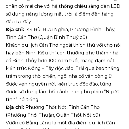
chân có mái che với hệ thống chiếu sáng đèn LED
sử dụng năng lượng mặt trời là điểm đến hàng
đầu tại đây.
Địa chỉ:
144 Bùi Hữu Nghĩa, Phường Bình Thủy,
Tỉnh Cần Thơ (Quận Bình Thuỷ cũ)
Khách du lịch Cần Thơ ngoài thích thú với chợ nổi
hay bến Ninh Kiều thì còn thường ghé thăm nhà
cổ Bình Thủy hơn 100 năm tuổi, mang đậm nét
kiến trúc Đông – Tây độc đáo. Trải qua bao thăng
trầm trong thời chiến, ngôi nhà cổ vẫn còn giữ
được vẹn nguyên nét kiến trúc độc đáo, từng
được sử dụng làm bối cảnh trong bộ phim “Người
tình” nổi tiếng.
Địa chỉ:
Phường Thốt Nốt, Tỉnh Cần Thơ
(Phường Thới Thuận, Quận Thốt Nốt cũ)
Vườn cò Bằng Lăng là một địa điểm du lịch Cần