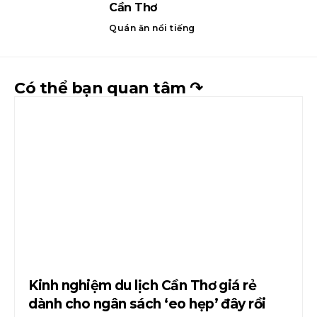
Cần Thơ
Quán ăn nổi tiếng
Có thể bạn quan tâm ↷
Kinh nghiệm du lịch Cần Thơ giá rẻ
dành cho ngân sách ‘eo hẹp’ đây rồi